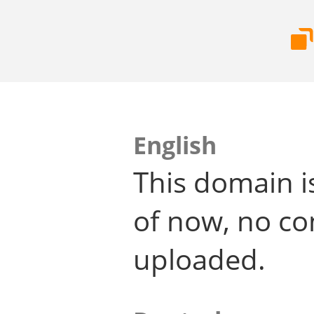
English
This domain i
of now, no co
uploaded.