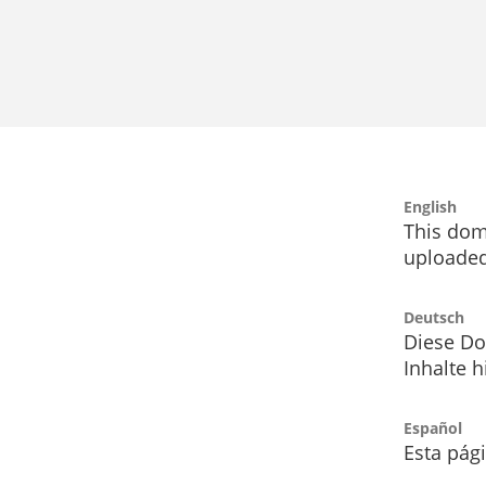
English
This dom
uploaded
Deutsch
Diese Do
Inhalte h
Español
Esta pág