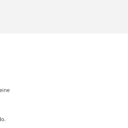
eine
do.