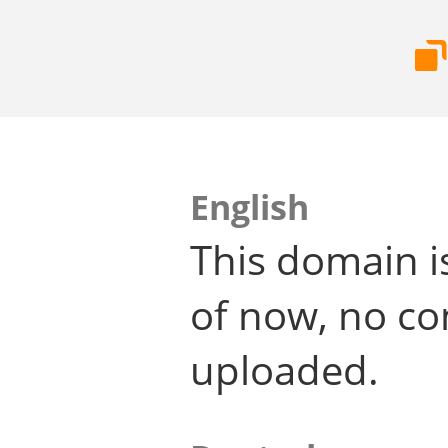
English
This domain i
of now, no co
uploaded.