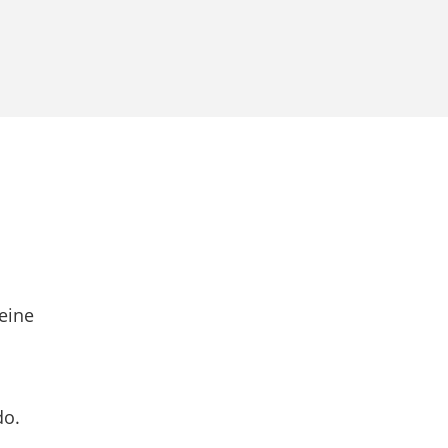
eine
do.