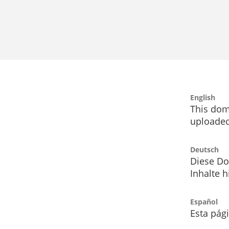
English
This dom
uploaded
Deutsch
Diese Do
Inhalte h
Español
Esta pág