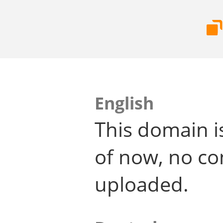
English
This domain i
of now, no co
uploaded.