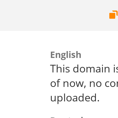
English
This domain i
of now, no co
uploaded.