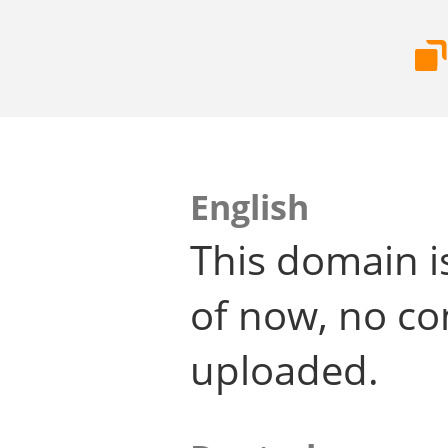
English
This domain i
of now, no co
uploaded.