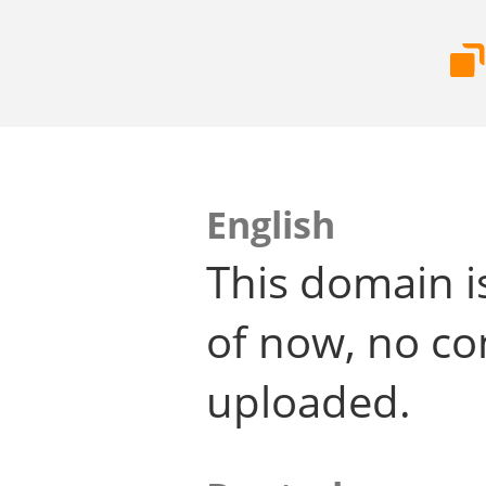
English
This domain i
of now, no co
uploaded.