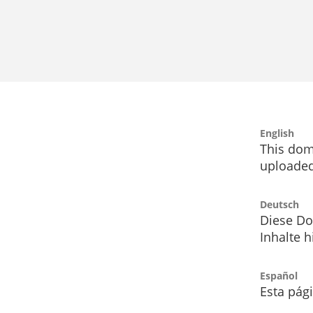
English
This dom
uploaded
Deutsch
Diese Do
Inhalte h
Español
Esta pág