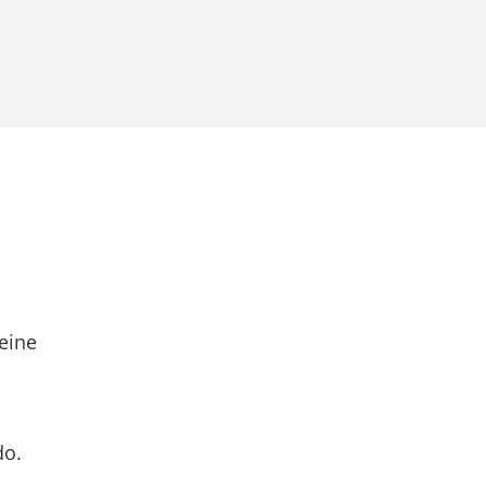
eine
do.