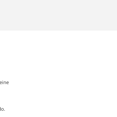
eine
do.