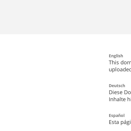
English
This dom
uploaded
Deutsch
Diese Do
Inhalte h
Español
Esta pág