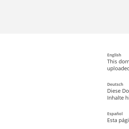
English
This dom
uploaded
Deutsch
Diese Do
Inhalte h
Español
Esta pág