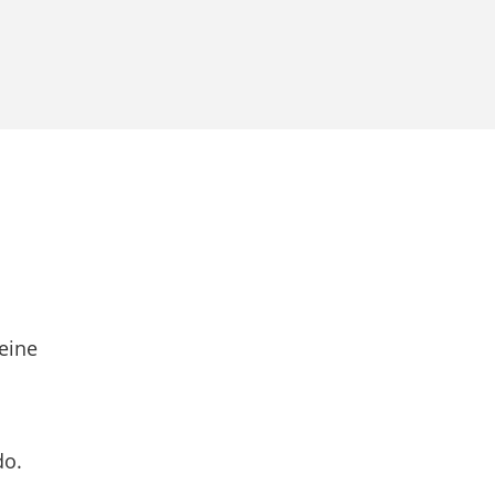
eine
do.