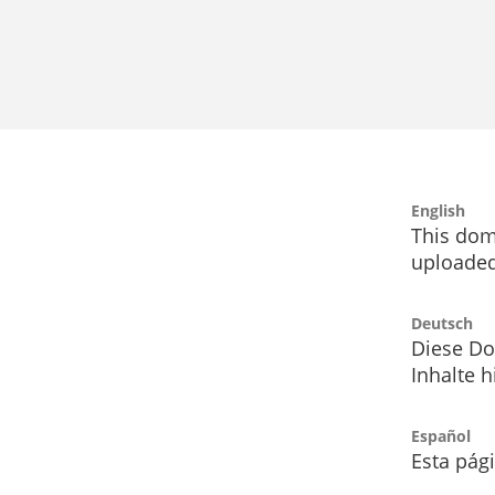
English
This dom
uploaded
Deutsch
Diese Do
Inhalte h
Español
Esta pág