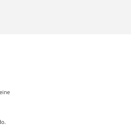
eine
do.