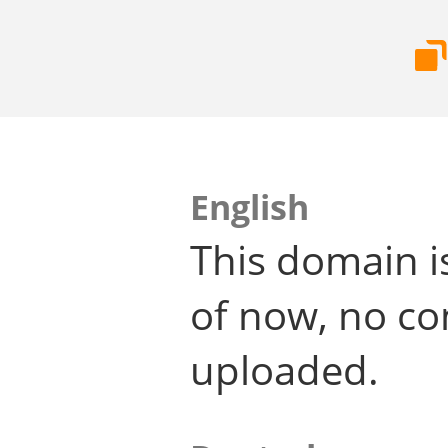
English
This domain i
of now, no co
uploaded.