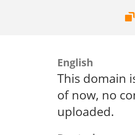
English
This domain i
of now, no co
uploaded.