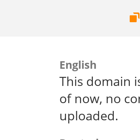
English
This domain i
of now, no co
uploaded.