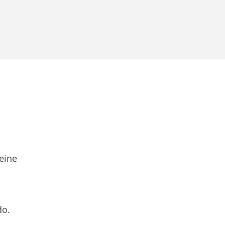
eine
do.