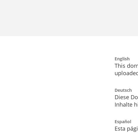
English
This dom
uploaded
Deutsch
Diese Do
Inhalte h
Español
Esta pág